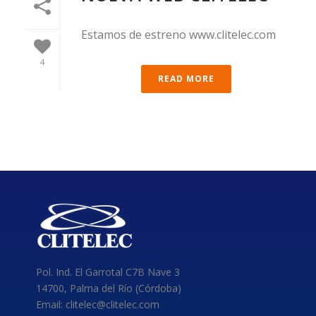
Estamos de estreno www.clitelec.com
4
READ MORE
Pol. Ind. El Garrotal C7B Nave 3
14700, Palma del Río (Córdoba)
Email: clitelec@clitelec.com